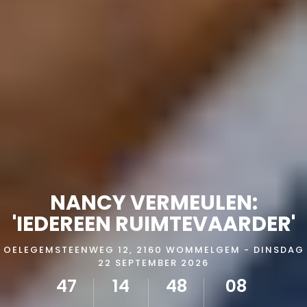
NANCY VERMEULEN:
'IEDEREEN RUIMTEVAARDER'
OELEGEMSTEENWEG 12, 2160 WOMMELGEM - DINSDAG
22 SEPTEMBER 2026
47
14
48
07