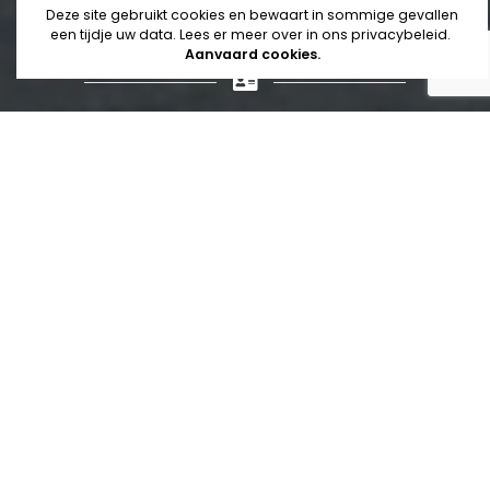
Nijverheidskring
activiteiten
Deze site gebruikt cookies en bewaart in sommige gevallen
een tijdje uw data. Lees er meer over in ons
privacybeleid
.
Aanvaard cookies.
Schrijf je nu in, en ontvang de uitnodigingen voor onze
activiteiten via e-mail.
Naam
Email