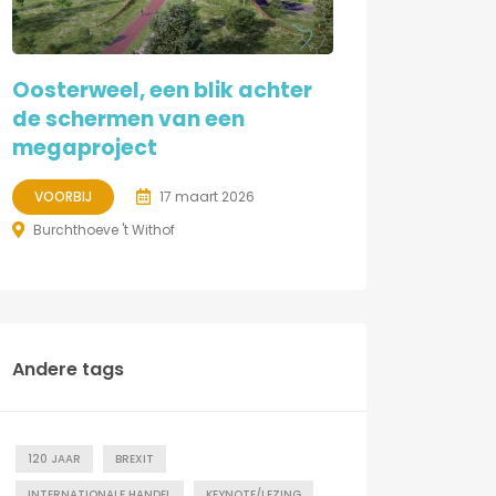
Oosterweel, een blik achter
de schermen van een
megaproject
VOORBIJ
17 maart 2026
Burchthoeve 't Withof
Andere tags
120 JAAR
BREXIT
INTERNATIONALE HANDEL
KEYNOTE/LEZING