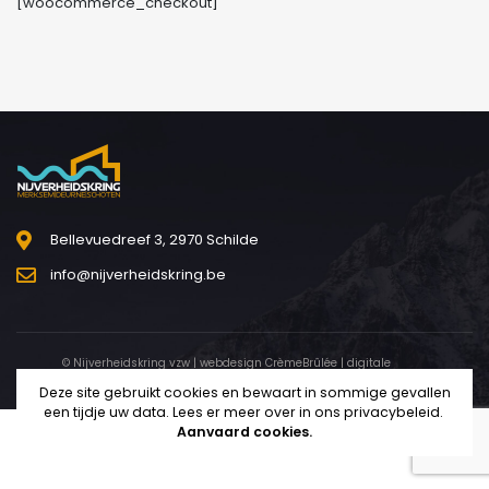
[woocommerce_checkout]
Bellevuedreef 3, 2970 Schilde
info@nijverheidskring.be
© Nijverheidskring vzw | webdesign
CrèmeBrûlée
| digitale
marketing
Mundo Digitalis
Deze site gebruikt cookies en bewaart in sommige gevallen
een tijdje uw data. Lees er meer over in ons
privacybeleid
.
Aanvaard cookies.