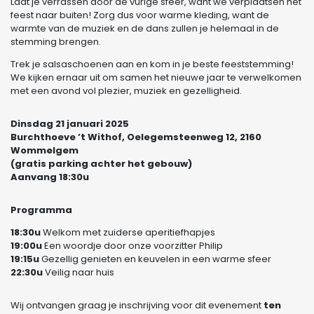
Laat je verrassen door de vurige sfeer, want we verplaatsen het
feest naar buiten! Zorg dus voor warme kleding, want de
warmte van de muziek en de dans zullen je helemaal in de
stemming brengen.
Trek je salsaschoenen aan en kom in je beste feeststemming!
We kijken ernaar uit om samen het nieuwe jaar te verwelkomen
met een avond vol plezier, muziek en gezelligheid.
Dinsdag 21 januari 2025
Burchthoeve ’t Withof, Oelegemsteenweg 12, 2160
Wommelgem
(gratis parking achter het gebouw)
Aanvang 18:30u
Programma
18:30u
Welkom met zuiderse aperitiefhapjes
19:00u
Een woordje door onze voorzitter Philip
19:15u
Gezellig genieten en keuvelen in een warme sfeer
22:30u
Veilig naar huis
Wij ontvangen graag je inschrijving voor dit evenement
ten