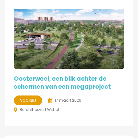
Oosterweel, een blik achter de
schermen van een megaproject
VOORBIJ
17 maart 2026
Burchthoeve 't Withof