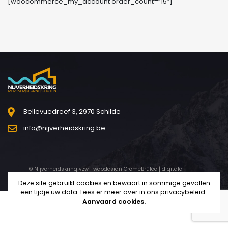
[woocommerce_my_account order_count=”15″]
Bellevuedreef 3, 2970 Schilde
info@nijverheidskring.be
© Nijverheidskring vzw | webdesign
CrèmeBrûlée
| digitale
marketing
Mundo Digitalis
Deze site gebruikt cookies en bewaart in sommige gevallen
een tijdje uw data. Lees er meer over in ons
privacybeleid
.
Aanvaard cookies.