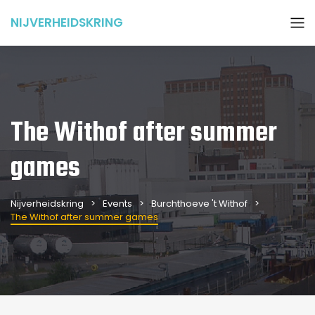
NIJVERHEIDSKRING
The Withof after summer
games
Nijverheidskring
Events
Burchthoeve 't Withof
The Withof after summer games