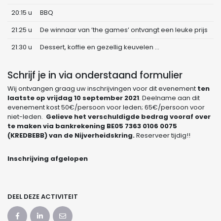
20:15 u
BBQ
21:25 u
De winnaar van ’the games’ ontvangt een leuke prijs
21:30 u
Dessert, koffie en gezellig keuvelen …
Schrijf je in via onderstaand formulier
Wij ontvangen graag uw inschrijvingen voor dit evenement
ten
laatste op vrijdag 10 september 2021
. Deelname aan dit
evenement kost 50€/persoon voor leden; 65€/persoon voor
niet-leden.
Gelieve het verschuldigde bedrag vooraf over
te maken via bankrekening BE05 7363 0106 0075
(KREDBEBB) van de Nijverheidskring.
Reserveer tijdig!!
Inschrijving afgelopen
DEEL DEZE ACTIVITEIT