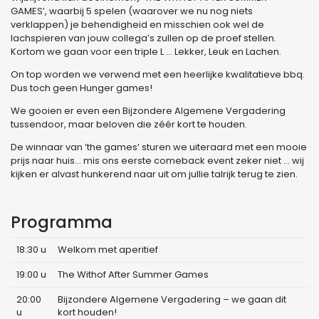
GAMES’, waarbij 5 spelen (waarover we nu nog niets
verklappen) je behendigheid en misschien ook wel de
lachspieren van jouw collega’s zullen op de proef stellen.
Kortom we gaan voor een triple L … Lekker, Leuk en Lachen.
On top worden we verwend met een heerlijke kwalitatieve bbq.
Dus toch geen Hunger games!
We gooien er even een Bijzondere Algemene Vergadering
tussendoor, maar beloven die zéér kort te houden.
De winnaar van ‘the games’ sturen we uiteraard met een mooie
prijs naar huis… mis ons eerste comeback event zeker niet … wij
kijken er alvast hunkerend naar uit om jullie talrijk terug te zien.
Programma
18:30 u
Welkom met aperitief
19:00 u
The Withof After Summer Games
20:00
Bijzondere Algemene Vergadering – we gaan dit
u
kort houden!