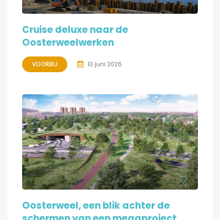
Cruise deluxe naar de
Oosterweelwerken
VOORBIJ
10 juni 2026
Oosterweel, een blik achter de
schermen van een megaproject