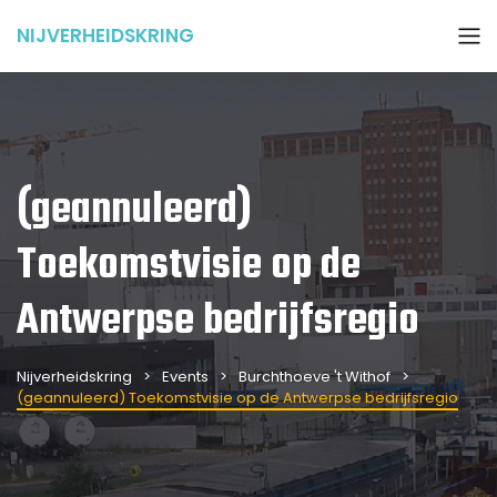
NIJVERHEIDSKRING
(geannuleerd)
Toekomstvisie op de
Antwerpse bedrijfsregio
Nijverheidskring
Events
Burchthoeve 't Withof
(geannuleerd) Toekomstvisie op de Antwerpse bedrijfsregio