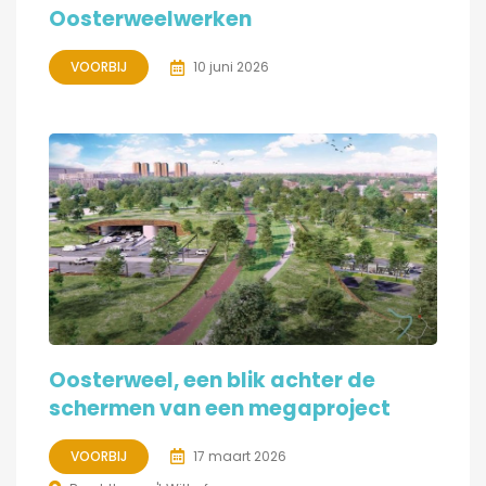
Oosterweelwerken
VOORBIJ
10 juni 2026
Oosterweel, een blik achter de
schermen van een megaproject
VOORBIJ
17 maart 2026