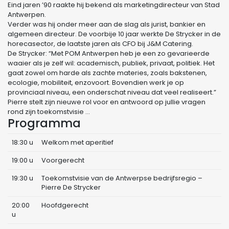
Eind jaren ’90 raakte hij bekend als marketingdirecteur van Stad
Antwerpen.
Verder was hij onder meer aan de slag als jurist, bankier en
algemeen directeur. De voorbije 10 jaar werkte De Strycker in de
horecasector, de laatste jaren als CFO bij J&M Catering.
De Strycker: “Met POM Antwerpen heb je een zo gevarieerde
waaier als je zelf wil: academisch, publiek, privaat, politiek. Het
gaat zowel om harde als zachte materies, zoals bakstenen,
ecologie, mobiliteit, enzovoort. Bovendien werk je op
provinciaal niveau, een onderschat niveau dat veel realiseert.”
Pierre stelt zijn nieuwe rol voor en antwoord op jullie vragen
rond zijn toekomstvisie …
Programma
18:30 u
Welkom met aperitief
19:00 u
Voorgerecht
19:30 u
Toekomstvisie van de Antwerpse bedrijfsregio –
Pierre De Strycker
20:00
Hoofdgerecht
u