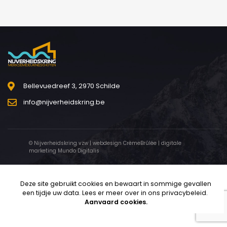
Bellevuedreef 3, 2970 Schilde
info@nijverheidskring.be
© Nijverheidskring vzw | webdesign
CrèmeBrûlée
| digitale
marketing
Mundo Digitalis
Deze site gebruikt cookies en bewaart in sommige gevallen
een tijdje uw data. Lees er meer over in ons
privacybeleid
.
Aanvaard cookies.