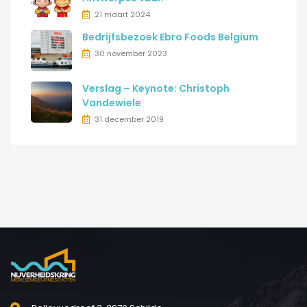
21 maart 2024
Bedrijfsbezoek Ebro Foods Belgium
30 november 2023
Verslag – Keynote: Christoph
Vandewiele
31 december 2019