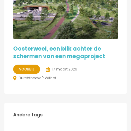
Oosterweel, een blik achter de
schermen van een megaproject
VOORBIJ
17 maart 2026
Burchthoeve 't Withof
Andere tags