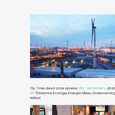
Op 7 mei deed onze spreker
Dhr. Jan Winters
, str
NV
(Vlaamse Ecologie Energie Milieu Onderneming
Withof.