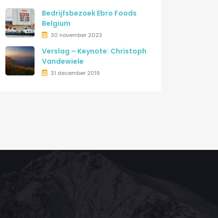
Bedrijfsbezoek Ebro Foods
Belgium
30 november 2023
Verslag – Keynote: Christoph
Vandewiele
31 december 2019