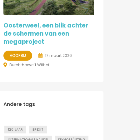
Oosterweel, een blik achter
de schermen van een
megaproject
VOORBIJ
17 maart 2026
Burchthoeve 't Withof
Andere tags
120 JAAR
BREXIT
INTERNATIONALE HANDEL
KEYNOTE/LEZING